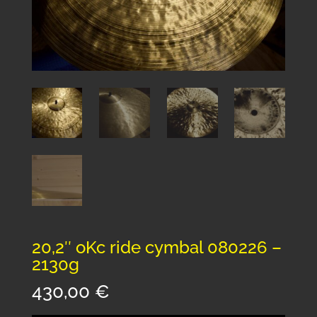
20,2″ oKc ride cymbal 080226 –
2130g
430,00
€