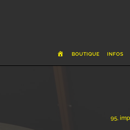
A
BOUTIQUE
INFOS
C
C
U
E
I
L
95, imp