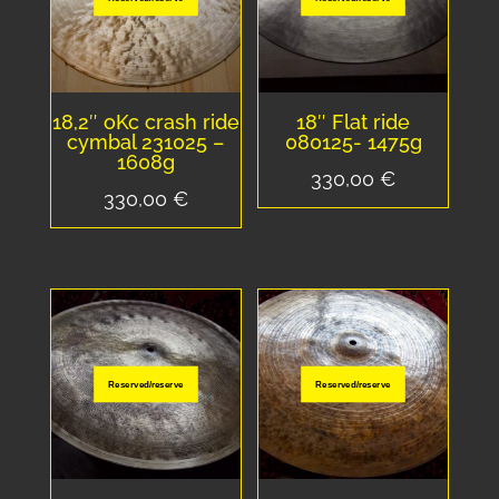
18,2″ oKc crash ride
18″ Flat ride
cymbal 231025 –
080125- 1475g
1608g
330,00
€
330,00
€
Reserved/reserve
Reserved/reserve