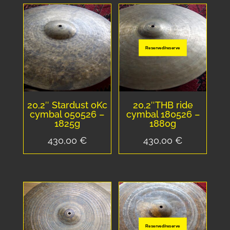
Reserved/reserve
20,2″ Stardust oKc
20,2″THB ride
cymbal 050526 –
cymbal 180526 –
1825g
1880g
430,00
€
430,00
€
Reserved/reserve