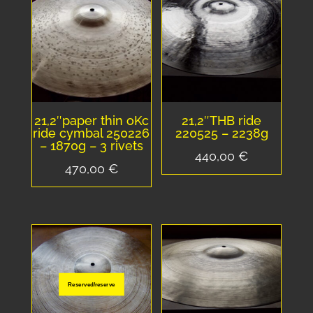
21,2″paper thin oKc
21,2″THB ride
ride cymbal 250226
220525 – 2238g
– 1870g – 3 rivets
440,00
€
470,00
€
Reserved/reserve