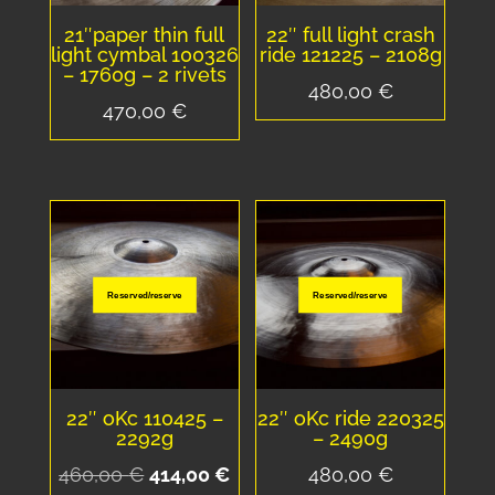
21″paper thin full
22″ full light crash
light cymbal 100326
ride 121225 – 2108g
– 1760g – 2 rivets
480,00
€
470,00
€
Reserved/reserve
Reserved/reserve
22″ oKc 110425 –
22″ oKc ride 220325
2292g
– 2490g
Le
Le
460,00
€
414,00
€
480,00
€