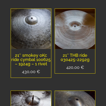
21″ smokey oKc
21″ THB ride
ride cymbal 100625
030425-2292g
– 1924g – 1 rivet
420,00
€
430,00
€