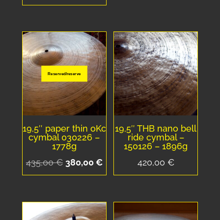
initial
actuel
était :
est :
370,00 €.
351,50
Reserved/reserve
19,5″ paper thin oKc
19,5″ THB nano bell
cymbal 030226 –
ride cymbal –
1778g
150126 – 1896g
Le
Le
435,00
€
380,00
€
420,00
€
prix
prix
initial
actuel
était :
est :