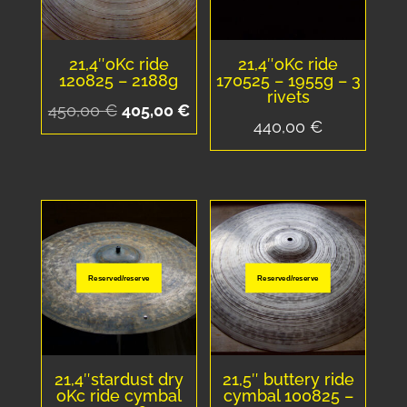
21,4″oKc ride
21,4″oKc ride
120825 – 2188g
170525 – 1955g – 3
rivets
Le
Le
450,00
€
405,00
€
440,00
€
prix
prix
initial
actuel
était :
est :
450,00 €.
405,00 €.
Reserved/reserve
Reserved/reserve
21,4″stardust dry
21,5″ buttery ride
oKc ride cymbal
cymbal 100825 –