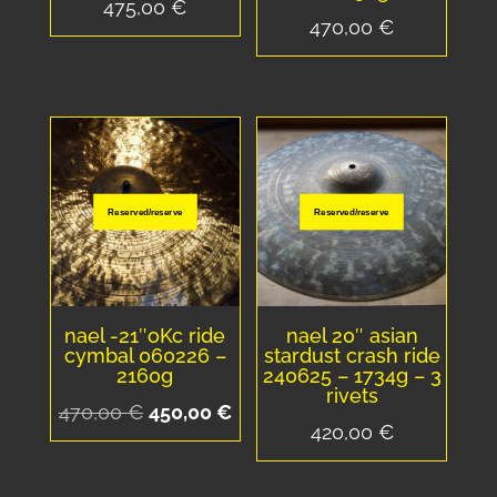
475,00
€
470,00
€
Reserved/reserve
Reserved/reserve
nael -21″oKc ride
nael 20″ asian
cymbal 060226 –
stardust crash ride
2160g
240625 – 1734g – 3
rivets
Le
Le
470,00
€
450,00
€
420,00
€
prix
prix
initial
actuel