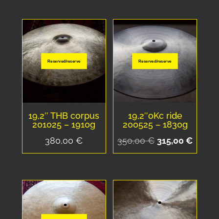
Reserved/reserve
Reserved/reserve
19,2″ THB corpus
19,2″oKc ride
201025 – 1910g
200525 – 1830g
Le
Le
380,00
€
350,00
€
315,00
€
prix
prix
initial
actuel
était :
est :
350,00 €.
315,00