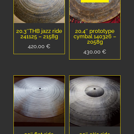
20,3″THB jazz ride
20,4″ prototype
241125 – 2158g
cymbal 140326 –
2058g
420,00
€
430,00
€