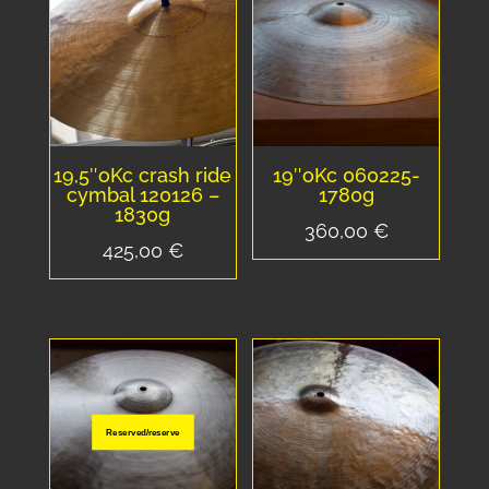
435,00 €.
380,00 €.
19,5″oKc crash ride
19″oKc 060225-
cymbal 120126 –
1780g
1830g
360,00
€
425,00
€
Reserved/reserve