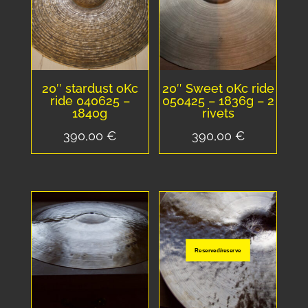
20″ stardust oKc
20″ Sweet oKc ride
ride 040625 –
050425 – 1836g – 2
1840g
rivets
390,00
€
390,00
€
Reserved/reserve