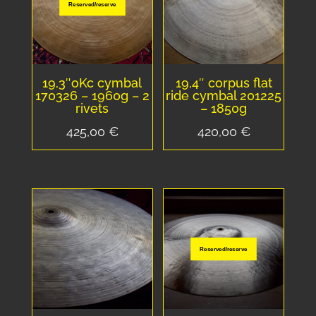
Reserved/reserve
19,3″oKc cymbal
19,4″ corpus flat
170326 – 1960g – 2
ride cymbal 201225
rivets
– 1850g
425,00
€
420,00
€
Reserved/reserve