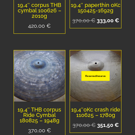
19,4″ corpus THB
19,4″ paperthin oKc
cymbal 100626 –
150425-1692g
2010g
Le
Le
370,00
€
333,00
€
420,00
€
prix
prix
initial
actuel
était :
est :
370,00 €.
333,00
Reserved/reserve
19,4″ THB corpus
19,4″oKc crash ride
Ride Cymbal
110625 – 1780g
180825 – 1948g
Le
Le
370,00
€
351,50
€
370,00
€
prix
prix