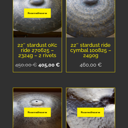
Reserved/reserve
22″ stardust oKc
22″ stardust ride
ride 270625 –
cymbal 100825 –
2324g – 2 rivets
2490g
Le
Le
450,00
€
405,00
€
460,00
€
prix
prix
initial
actuel
était :
est :
450,00 €.
405,00 €.
Reserved/reserve
Reserved/reserve