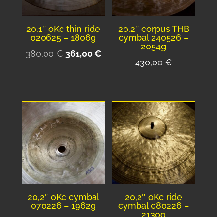
20,1″ oKc thin ride
20,2″ corpus THB
020625 – 1806g
cymbal 240526 –
2054g
Le
Le
380,00
€
361,00
€
430,00
€
prix
prix
initial
actuel
était :
est :
380,00 €.
361,00 €.
20,2″ oKc cymbal
20,2″ oKc ride
070226 – 1962g
cymbal 080226 –
2130g