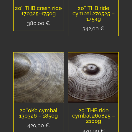
20″ THB crash ride
20″ THB ride
170325-1750g
cymbal 270525 –
1754g
380,00
€
342,00
€
20″oKc cymbal
20″THB ride
130326 – 1850g
cymbal 260825 –
2100g
420,00
€
420,00
€