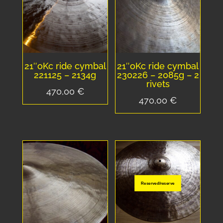
21″oKc ride cymbal
21″oKc ride cymbal
221125 – 2134g
230226 – 2085g – 2
rivets
470,00
€
470,00
€
Reserved/reserve