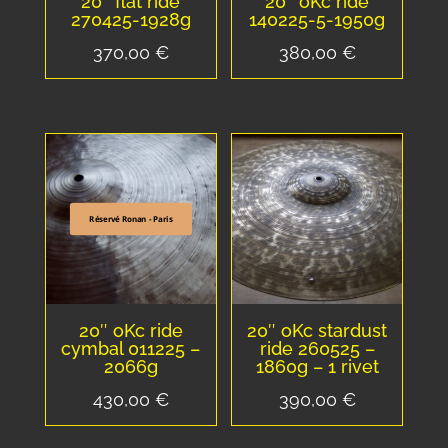
20″ flat ride
20″ oKc ride
270425-1928g
140225-5-1950g
370,00
€
380,00
€
Réservé Ronan - Paris
20″ oKc ride
20″ oKc stardust
cymbal 011225 –
ride 260525 –
2066g
1860g – 1 rivet
430,00
€
390,00
€