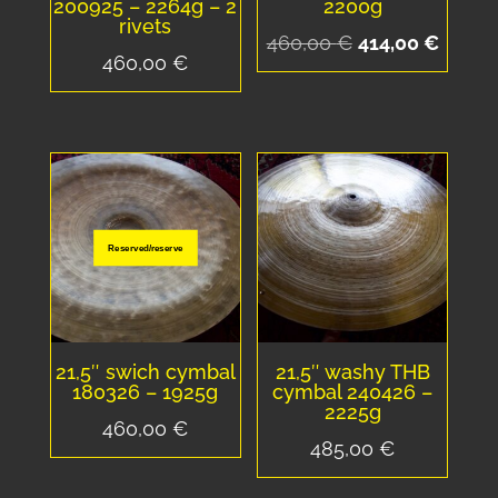
200925 – 2264g – 2
2200g
rivets
Le
Le
460,00
€
414,00
€
460,00
€
prix
prix
initial
actuel
était :
est :
460,00 €.
414,00
Reserved/reserve
21,5″ swich cymbal
21,5″ washy THB
180326 – 1925g
cymbal 240426 –
2225g
460,00
€
485,00
€