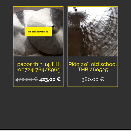
était :
est :
470,00 €.
450,00 €.
Reserved/reserve
paper thin 14″HH
Ride 20’’ old school
100724-784/896g
THB 260525
Le
Le
470,00
€
423,00
€
380,00
€
prix
prix
initial
actuel
était :
est :
470,00 €.
423,00 €.