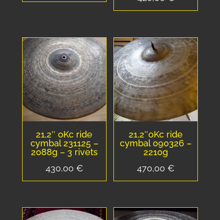
21,2″ oKc ride
21,2″oKc ride
cymbal 231125 –
cymbal 090326 –
2088g – 3 rivets
2210g
430,00
€
470,00
€