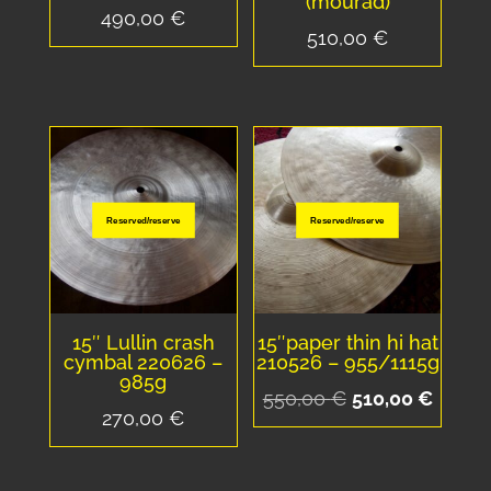
(mourad)
490,00
€
510,00
€
Reserved/reserve
Reserved/reserve
15″ Lullin crash
15″paper thin hi hat
cymbal 220626 –
210526 – 955/1115g
985g
Le
Le
550,00
€
510,00
€
270,00
€
prix
prix
initial
actuel