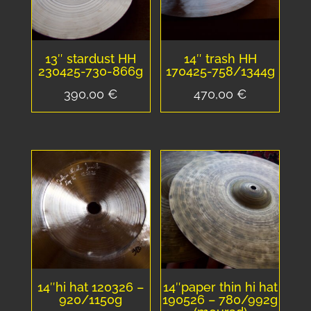
13″ stardust HH
14″ trash HH
230425-730-866g
170425-758/1344g
390,00
€
470,00
€
14″hi hat 120326 –
14″paper thin hi hat
920/1150g
190526 – 780/992g