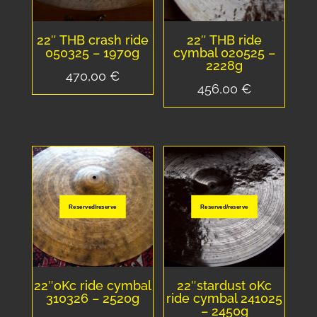
22″ THB crash ride
22″ THB ride
050325 – 1970g
cymbal 020525 –
2228g
470,00
€
456,00
€
Reserved/reserve
Reserved/reserve
22″oKc ride cymbal
22″stardust oKc
310326 – 2520g
ride cymbal 241025
– 2450g