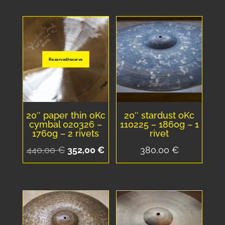
Reserved/reserve
20″ paper thin oKc
20″ stardust oKc
cymbal 020326 –
110225 – 1860g – 1
1760g – 2 rivets
rivet
Le
Le
440,00
€
352,00
€
380,00
€
prix
prix
initial
actuel
était :
est :
440,00 €.
352,00 €.