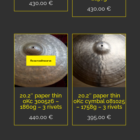
430,00
€
430,00
€
Reserved/reserve
20,2″ paper thin
20,2″ paper thin
oKc 300526 –
oKc cymbal 081025
1860g – 3 rivets
– 1758g – 3 rivets
440,00
€
395,00
€