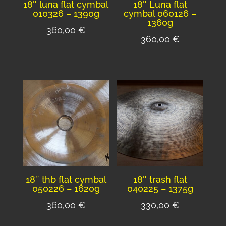
18″ luna flat cymbal
18″ Luna flat
010326 – 1390g
cymbal 060126 –
1360g
360,00
€
360,00
€
18″ thb flat cymbal
18″ trash flat
050226 – 1620g
040225 – 1375g
360,00
€
330,00
€